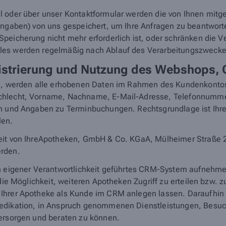
 oder über unser Kontaktformular werden die von Ihnen mitget
e Angaben) von uns gespeichert, um Ihre Anfragen zu beantw
eicherung nicht mehr erforderlich ist, oder schränken die Ver
les werden regelmäßig nach Ablauf des Verarbeitungszwecke
gistrierung und Nutzung des Webshops,
en, werden alle erhobenen Daten im Rahmen des Kundenkontos 
schlecht, Vorname, Nachname, E-Mail-Adresse, Telefonnumm
n
und Angaben zu Terminbuchungen. Rechtsgrundlage ist Ihre 
len.
it von IhreApotheken, GmbH & Co. KGaA, Mülheimer Straße 20, 
erden.
in eigener Verantwortlichkeit geführtes CRM-System aufnehm
 die Möglichkeit, weiteren Apotheken Zugriff zu erteilen bzw.
Ihrer Apotheke als Kunde im CRM anlegen lassen. Daraufhin k
Medikation, in Anspruch genommenen Dienstleistungen, Besuc
versorgen und beraten zu können.