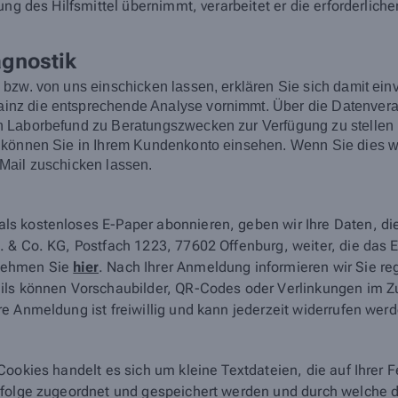
ng des Hilfsmittel übernimmt, verarbeitet er die erforderliche
agnostik
n bzw. von uns einschicken lassen, erklären Sie sich damit
z die entsprechende Analyse vornimmt. Über die Datenverarb
Laborbefund zu Beratungszwecken zur Verfügung zu stellen un
 können Sie in Ihrem Kundenkonto einsehen. Wenn Sie dies wü
Mail zuschicken lassen.
ls kostenloses E-Paper abonnieren, geben wir Ihre Daten, d
 & Co. KG, Postfach 1223, 77602 Offenburg, weiter, die das E-
tnehmen Sie
hier
. Nach Ihrer Anmeldung informieren wir Sie r
ails können Vorschaubilder, QR-Codes oder Verlinkungen im 
e Anmeldung ist freiwillig und kann jederzeit widerrufen wer
Cookies handelt es sich um kleine Textdateien, die auf Ihrer
nfolge zugeordnet und gespeichert werden und durch welche de